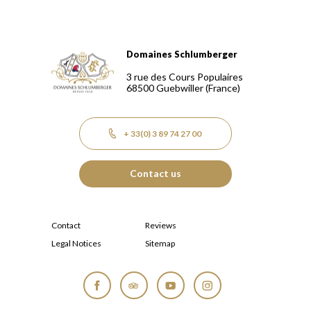
Domaines Schlumberger
Domaines Schlumberger Vignerons 100% récoltants depuis
3 rue des Cours Populaires
68500
Guebwiller
(France)
+ 33(0) 3 89 74 27 00
Contact us
Contact
Reviews
Legal Notices
Sitemap
Facebook
Tripadvisor
YouTube
Instagram