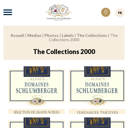
Domaines Schlumberger Vignerons 100% ré
Menu
FR
Accueil
|
Medias
|
Photos
|
Labels
|
The Collections
|
The
Breadcrumb:
Collections 2000
The Collections 2000