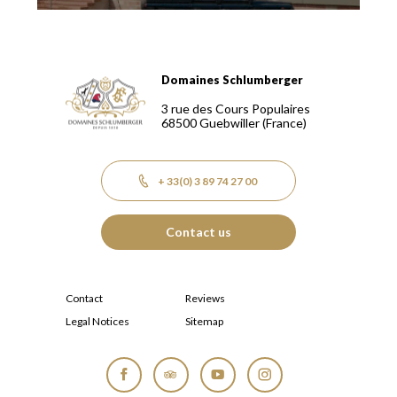
Domaines Schlumberger
Domaines Schlumberger Vignerons 100% récoltants depuis
3 rue des Cours Populaires
68500
Guebwiller
(France)
+ 33(0) 3 89 74 27 00
Contact us
Contact
Reviews
Legal Notices
Sitemap