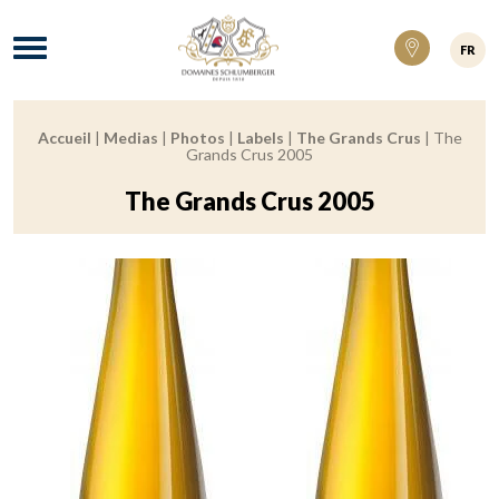
Domaines Schlumberger Vignerons 100% ré
Menu
FR
Accueil
|
Medias
|
Photos
|
Labels
|
The Grands Crus
|
The
Breadcrumb:
Grands Crus 2005
The Grands Crus 2005