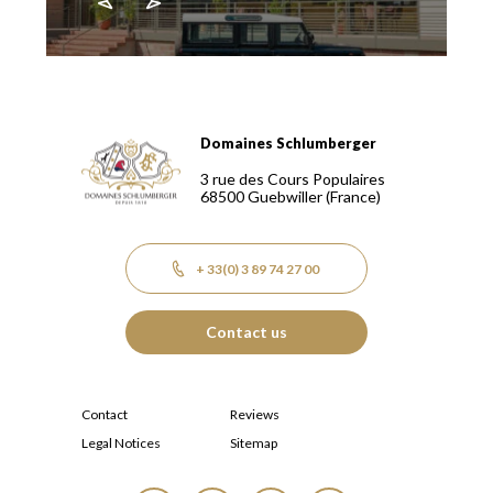
Domaines Schlumberger
Domaines Schlumberger Vignerons 100% récoltants depuis
3 rue des Cours Populaires
68500
Guebwiller
(France)
+ 33(0) 3 89 74 27 00
Contact us
Contact
Reviews
Legal Notices
Sitemap