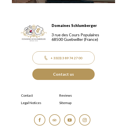
Domaines Schlumberger
Domaines Schlumberger Vignerons 100% récoltants depuis
3 rue des Cours Populaires
68500
Guebwiller
(France)
+ 33(0) 3 89 74 27 00
Contact us
Contact
Reviews
Legal Notices
Sitemap