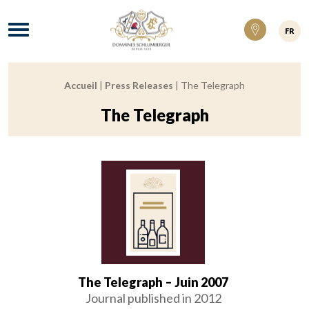
Domaines Schlumberger Vignerons 100% ré
Menu
FR
Accueil
|
Press Releases
|
The Telegraph
Breadcrumb:
The Telegraph
The Telegraph – Juin 2007
Journal published in 2012