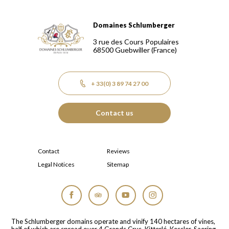
Domaines Schlumberger
Domaines Schlumberger Vignerons 100% récoltants depuis
3 rue des Cours Populaires
68500
Guebwiller
(France)
+ 33(0) 3 89 74 27 00
Contact us
Contact
Reviews
Legal Notices
Sitemap
Facebook
Tripadvisor
YouTube
Instagram
The Schlumberger domains operate and vinify 140 hectares of vines,
half of which are spread over 4 Grands Crus, Kitterlé, Kessler, Saering