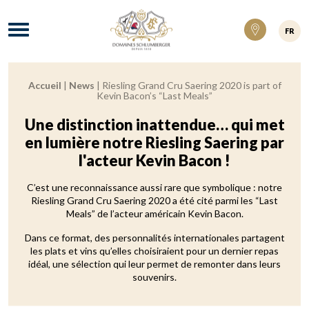
Domaines Schlumberger Vignerons 100% ré
Menu
FR
Accueil
|
News
|
Riesling Grand Cru Saering 2020 is part of
Breadcrumb:
Kevin Bacon’s “Last Meals”
Une distinction inattendue… qui met
en lumière notre Riesling Saering par
l'acteur Kevin Bacon !
C’est une reconnaissance aussi rare que symbolique : notre
Riesling Grand Cru Saering 2020 a été cité parmi les “Last
Meals” de l’acteur américain
Kevin Bacon
.
Dans ce format, des personnalités internationales partagent
les plats et vins qu’elles choisiraient pour un dernier repas
idéal, une sélection qui leur permet de remonter dans leurs
souvenirs.